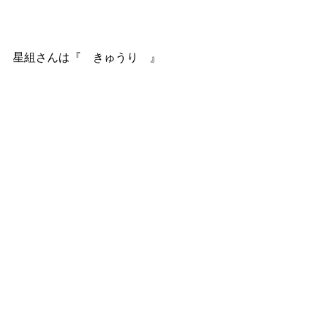
星組さんは『　きゅうり　』